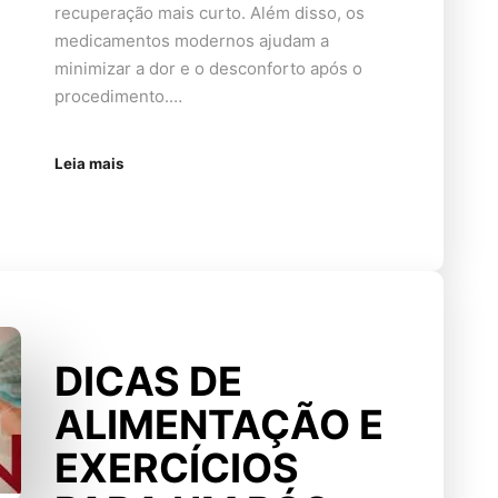
recuperação mais curto. Além disso, os
medicamentos modernos ajudam a
minimizar a dor e o desconforto após o
procedimento.…
Leia mais
DICAS DE
ALIMENTAÇÃO E
EXERCÍCIOS