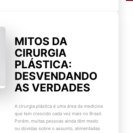
MITOS DA
CIRURGIA
PLÁSTICA:
DESVENDANDO
AS VERDADES
A cirurgia plástica é uma área da medicina
que tem crescido cada vez mais no Brasil.
Porém, muitas pessoas ainda têm medo
ou dúvidas sobre o assunto, alimentadas