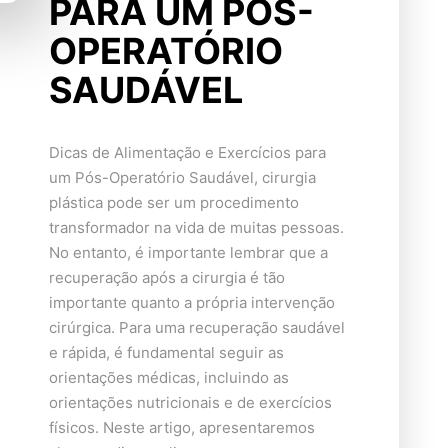
PARA UM PÓS-
OPERATÓRIO
SAUDÁVEL
Dicas de Alimentação e Exercícios para
um Pós-Operatório Saudável, cirurgia
plástica pode ser um procedimento
transformador na vida de muitas pessoas.
No entanto, é importante lembrar que a
recuperação após a cirurgia é tão
importante quanto a própria intervenção
cirúrgica. Para uma recuperação saudável
e rápida, é fundamental seguir as
orientações médicas, incluindo as
orientações nutricionais e de exercícios
físicos. Neste artigo, apresentaremos